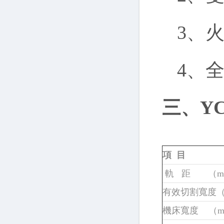
3、火
4、全
三、Y
項 目
軌 距 （m
有效切割寬度（
機床寬度 （m