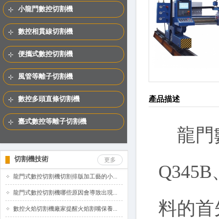
小龍門數控切割機
數控相貫線切割機
便攜式數控切割機
風管等離子切割機
產品描述
數控多頭直條切割機
臺式數控等離子切割機
龍門
切割機技術
更多
Q345
龍門式數控切割機切割排版加工藝的小...
龍門式數控切割機哪些原因會導致出現...
料的首
數控火焰切割機廠家提醒火焰割嘴保養...