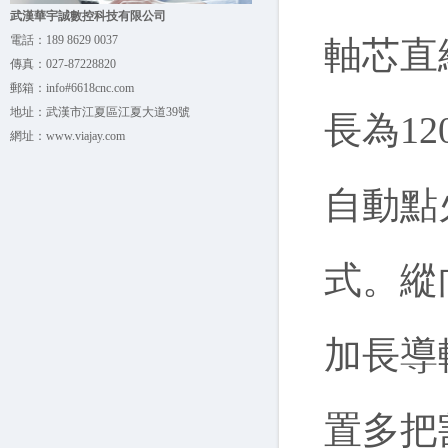
武漢華宇誠數控科技有限公司
電話：
189 8629 0037
軸芯直
傳真：
027-87228820
郵箱：
info#6618cnc.com
地址：
武漢市江夏區江夏大道39號
長為1
網址：
www.viajay.com
自動點
式。縱
加長導
置多把