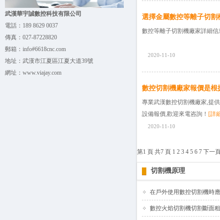
武漢華宇誠數控科技有限公司
選擇金屬數控等離子切割機廠
電話：
189 8629 0037
數控等離子切割機廠家詳細信息,
傳真：
027-87228820
郵箱：
info#6618cnc.com
2020-11-10
地址：
武漢市江夏區江夏大道39號
網址：
www.viajay.com
數控切割機廠家報價是根
專業武漢數控切割機廠家,提供
設備報價,歡迎來電咨詢！
[詳細
2020-11-10
第1 頁 共7 頁
1
2
3
4
5
6
7
下一
切割機原理
在戶外使用數控切割機時
數控火焰切割機切割斷面