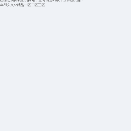
感谢您访问我们的网站，您可能还对以下资源感兴趣：
4455久久se精品一区二区三区