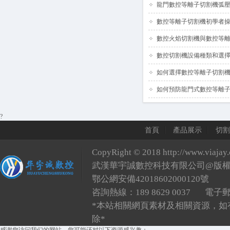
龍門數控等離子切割機弧壓
數控等離子切割機初學者
數控火焰切割機與數控等
數控切割機設備種類和選
如何選擇數控等離子切割
如何預防龍門式數控等離
?
首頁
產品展示
切割
CopyRight © 2018
http://www.viajay
武漢華宇誠數控科技有限公司@版
鄂公網安備42018602000120號
咨詢熱線：189 8629 0037 電子
*本站相關網頁素材及相關資源
除*