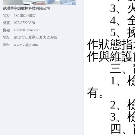
3、火
武漢華宇誠數控科技有限公司
電話：
189 8629 0037
4、全
傳真：
027-87228820
5、操
郵箱：
info#6618cnc.com
地址：
武漢市江夏區江夏大道39號
作狀態指
網址：
www.viajay.com
作與維護
三、龍
1、檢
有。
2、檢
3、檢
四、龍