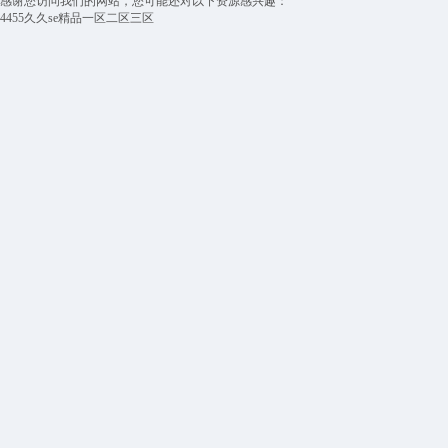
感谢您访问我们的网站，您可能还对以下资源感兴趣：
4455久久se精品一区二区三区