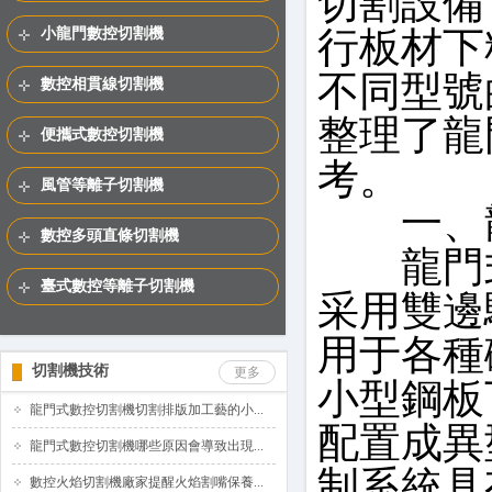
切割設備
行板材下
小龍門數控切割機
不同型號
數控相貫線切割機
整理了龍
便攜式數控切割機
考。
風管等離子切割機
一、龍
數控多頭直條切割機
龍門式
臺式數控等離子切割機
采用雙邊
用于各種
切割機技術
更多
小型鋼板
龍門式數控切割機切割排版加工藝的小...
配置成異
龍門式數控切割機哪些原因會導致出現...
制系統具
數控火焰切割機廠家提醒火焰割嘴保養...