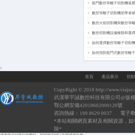
龍門數控等離子切割機弧壓
數控等離子切割機初學者
數控火焰切割機與數控等
數控切割機設備種類和選
如何選擇數控等離子切割
如何預防龍門式數控等離
?
首頁
產品展示
切割
CopyRight © 2018
http://www.viajay
武漢華宇誠數控科技有限公司@版
鄂公網安備42018602000120號
咨詢熱線：189 8629 0037 電子
*本站相關網頁素材及相關資源，如
除*