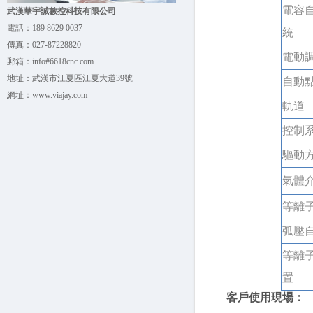
電容
武漢華宇誠數控科技有限公司
電話：
189 8629 0037
統
傳真：
027-87228820
電動
郵箱：
info#6618cnc.com
地址：
武漢市江夏區江夏大道39號
自動
網址：
www.viajay.com
軌道
控制
驅動
氣體
等離
弧壓
等離
置
客戶使用現場：