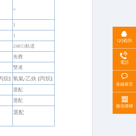
×
1
1
QQ咨詢
24KG軌道
免費
電話
雙邊
丙烷
]
氧氣/乙炔
[
丙烷
]
在線留言
選配
選配
微信掃掃
選配