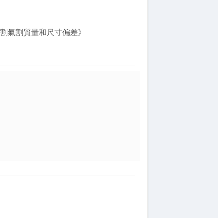
9《熱切割氣割質量和尺寸偏差》