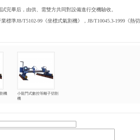
調試完畢后，由供、需雙方共同對設備進行交機驗收。
業標準JB/T5102-99《坐標式氣割機》，JB/T10045.3-199
割機
小龍門式數控等離子切割
機