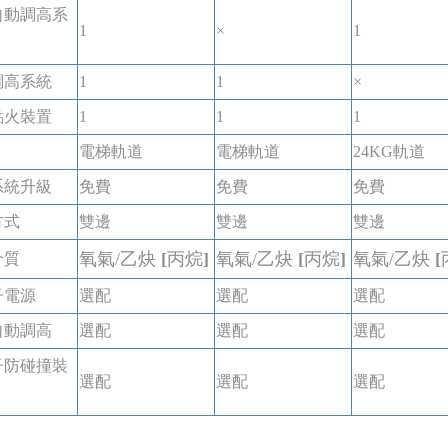
自動調高系
1
×
1
調高系統
1
1
×
點火裝置
1
1
1
電梯軌道
電梯軌道
24KG軌道
系統升級
免費
免費
免費
方式
雙邊
雙邊
雙邊
氧氣/乙炔
[
丙烷
]
氧氣/乙炔
[
丙烷
]
氧氣/乙炔
[
介質
子電源
選配
選配
選配
自動調高
選配
選配
選配
子防碰撞裝
選配
選配
選配