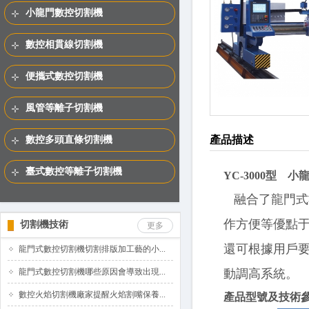
小龍門數控切割機
數控相貫線切割機
便攜式數控切割機
風管等離子切割機
產品描述
數控多頭直條切割機
臺式數控等離子切割機
YC-3000型 
融合了龍門式
作方便等優點
切割機技術
更多
還可根據用戶
龍門式數控切割機切割排版加工藝的小...
龍門式數控切割機哪些原因會導致出現...
動調高系統。
數控火焰切割機廠家提醒火焰割嘴保養...
產品型號及技術