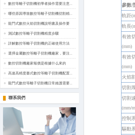
數控等離子切割機初學者操作需要注意...
參數/
哪些原因導致數控等離子切割機切割精...
軌距(m
龍門式數控火焰切割機說明書及操作要
軌長(m
測試數控等離子切割機精度步驟
有效
詳解數控等離子切割機的正確使用方法
(mm)
選擇金屬數控等離子切割機廠家，要注...
有效
數控切割機廠家報價是根據什么來的
(mm)
高速高精度臺式數控等離子切割機配置...
火焰割
龍門式數控等離子切割機日常維護需要...
切割厚
聯系我們
切割
(mm/m
控制
驅動