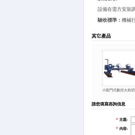
設備在需方安裝
驗收標準：
機械行
其它產品
小龍門式數控火焰切
請您填寫咨詢信息
*
主題:
*
內容: