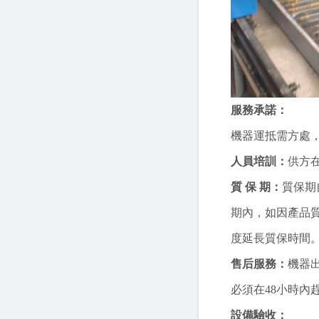
服務承諾：
機器運抵需方處
人員培訓：
供方
質 保 期：
質保期
期內，如因產品
度延長質保時間
售后服務：
機器
必須在48小時內
設備驗收：