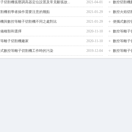
子切割機弧壓調高器定位設置及常見斷弧故...
2021-04-01
數控切割機
切割機初學者操作需要注意的幾點
2021-01-29
數控火焰切
割機與數控等離子切割機不同之處對比
2021-01-29
便攜式數控
設備種類和選擇
2020-11-10
數控等離子
控等離子切割機廠家
2020-11-10
數控等離子
門式數控等離子切割機工作時的污染
2019-12-04
數控等離子