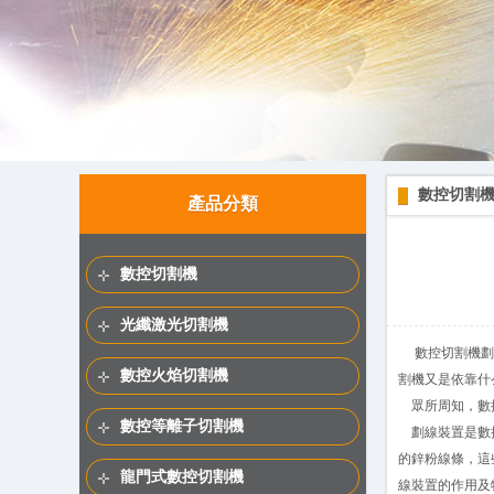
數控切割
產品分類
數控切割機
光纖激光切割機
數控切割機
劃
數控火焰切割機
割機又是依靠什
眾所周知，數控
數控等離子切割機
劃線裝置是
數
的鋅粉線條，這
龍門式數控切割機
線裝置的作用及