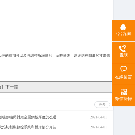
QQ咨詢
電話
件的前期可以及時調整所繪圖形，及時修改，以達到在圖形尺寸畫錯
在線留言
頁
]
下一篇
微信掃掃
更多
割機割嘴與對應金屬鋼板厚度怎么選
2021-04-01
火焰切割機數控系統和機床部分介紹
2021-04-01