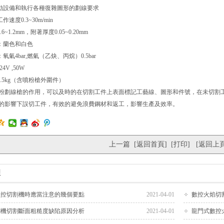
設備和執行各種復雜圖形的劃線要求
度0.3~30m/min
1.2mm，附著厚度0.05~0.20mm
：蘭色和白色
4bar,燃氣（乙炔、丙烷）0.5bar
V ,50W
5kg（含噴粉槍外圍件）
線槍的作用，可以及時的在切割工件上表面標記工藝線、圖形和件號，在未切割工
的影響下誤切工件，有效的避免浪費鋼材和返工，影響生產及效率。
上一篇
[
返回首頁
] [
打印
] [
返回上
理
數控切割機時應當注意的幾個要點
2021-04-01
數控火焰切
割機切割斷面粗糙度缺陷原因分析
2021-04-01
龍門式數控