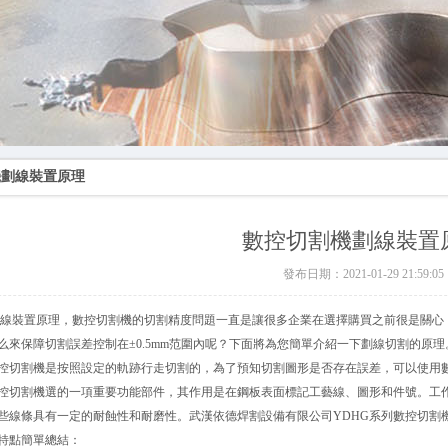
機劃線裝置原理
數控切割機劃線裝置
發布日期：2021-01-29 21:59:05
線裝置原理，數控切割機的切割精度問題一直是讓很多企業在選擇購買之前很是關心
么來保障切割誤差控制在±0.5mm范圍內呢？下面將為您簡單介紹一下劃線切割的原理
切割機是按照設定的軌跡行走切割的，為了預知切割圖形是否存在誤差，可以使用
控切割機
選的一項重要功能部件，其作用是在鋼板表面標記工藝線、圖形和件號。工
些線條具有一定的耐蝕性和耐磨性。武漢依德焊割設備有限公司YDHG系列數控切割
特點簡單總結：