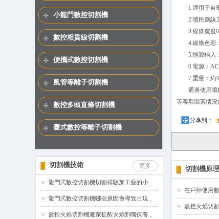
1.適用于自動
小龍門數控切割機
2.噴粉劃線工作速
3.線條寬度0.6~
數控相貫線切割機
4.線條色彩
5.能源輸入：氧氣
便攜式數控切割機
6.電源：AC24
7.重量：約4.
風管等離子切割機
通過使用噴粉劃
等客觀因素情況
數控多頭直條切割機
分享到：
臺式數控等離子切割機
切割機技術
更多
切割機原
龍門式數控切割機切割排版加工藝的小...
在戶外使用
龍門式數控切割機哪些原因會導致出現...
數控火焰切
數控火焰切割機廠家提醒火焰割嘴保養...