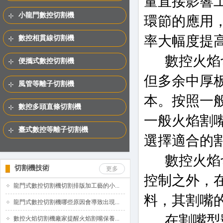
量直接影響
小龍門數控切割機
環節的應用
率大幅度提
數控相貫線切割機
數控火焰切
便攜式數控切割機
但多余中厚
風管等離子切割機
本。按照一般
數控多頭直條切割機
一般火焰割
臺式數控等離子切割機
選擇適合的
數控火焰切
切割機技術
更多
控制之外，
龍門式數控切割機切割排版加工藝的小...
料，其割嘴
龍門式數控切割機哪些原因會導致出現...
在割嘴型號選
數控火焰切割機廠家提醒火焰割嘴保養...