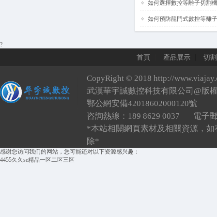
如何選擇數控等離子切割
如何預防龍門式數控等離
?
首頁
產品展示
切割
CopyRight © 2018
http://www.viajay
武漢華宇誠數控科技有限公司@版
鄂公網安備42018602000120號
咨詢熱線：189 8629 0037 電子
*本站相關網頁素材及相關資源，如
除*
感谢您访问我们的网站，您可能还对以下资源感兴趣：
4455久久se精品一区二区三区