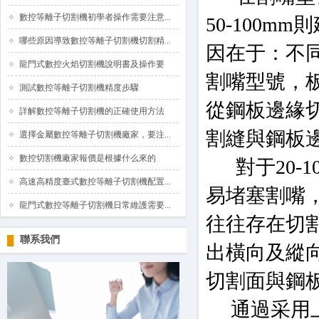
數控等離子切割機初學者操作需要注意...
50-100m
哪些原因導致數控等離子切割機切割精...
因在于：不
龍門式數控火焰切割機說明書及操作要
割嘴型號，板
測試數控等離子切割機精度步驟
從鋼板邊緣
詳解數控等離子切割機的正確使用方法
割縫與鋼板
選擇金屬數控等離子切割機廠家，要注...
數控切割機廠家報價是根據什么來的
對于20-1
高速高精度臺式數控等離子切割機配置...
易堵塞割嘴
龍門式數控等離子切割機日常維護需要...
往往存在切
聯系我們
出橫向及縱
切割面與鋼
通過采用上