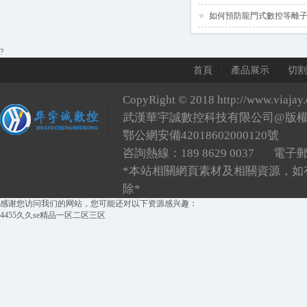
如何預防龍門式數控等離
?
首頁
產品展示
切割
CopyRight © 2018
http://www.viajay
武漢華宇誠數控科技有限公司@版
鄂公網安備42018602000120號
咨詢熱線：189 8629 0037 電子
*本站相關網頁素材及相關資源，如
除*
感谢您访问我们的网站，您可能还对以下资源感兴趣：
4455久久se精品一区二区三区