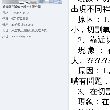
出現不同程
武漢華宇誠數控科技有限公司
電話：
189 8629 0037
原因：1
傳真：
027-87228820
郵箱：
info#6618cnc.com
小，切割氧
地址：
武漢市江夏區江夏大道39號
網址：
www.viajay.com
2、靠近切
現象：
大。???????
原因：1
嘴有問題
3、在切
現象：在